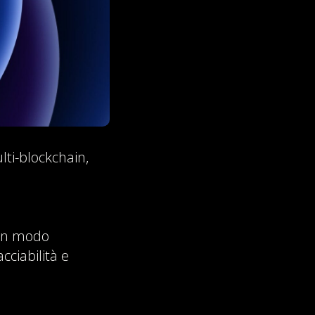
lti-blockchain,
 in modo
cciabilità e