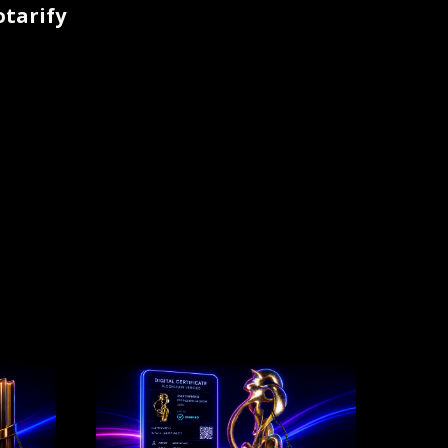
otarify