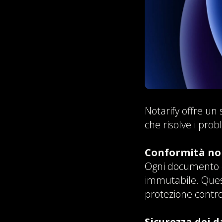
Notarify offre un
che risolve i pro
Conformità no
Ogni documento ca
immutabile. Quest
protezione contr
Sicurezza dei d