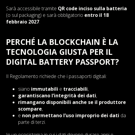
Sarà accessibile tramite
QR code inciso sulla batteria
(o sul packaging) e sarà obbligatorio
entro il 18
febbraio 2027
.
PERCHÉ LA BLOCKCHAIN È LA
TECNOLOGIA GIUSTA PER IL
DIGITAL BATTERY PASSPORT?
Il Regolamento richiede che i passaporti digitali:
siano
immutabili
e
tracciabili
,
garantiscano l’integrità dei dati
,
rimangano disponibili anche se il produttore
scompare
,
e
non permettano l’uso improprio dei dati
da
parte di terzi.
In un ecosistema in cui i dati devono durare anni e